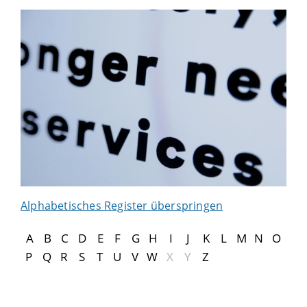
Alphabetisches Register überspringen
A
B
C
D
E
F
G
H
I
J
K
L
M
N
O
P
Q
R
S
T
U
V
W
X
Y
Z