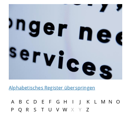
Alphabetisches Register überspringen
A
B
C
D
E
F
G
H
I
J
K
L
M
N
O
P
Q
R
S
T
U
V
W
X
Y
Z