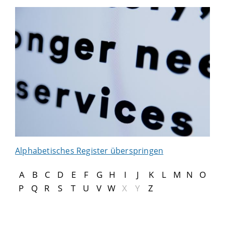
Alphabetisches Register überspringen
A
B
C
D
E
F
G
H
I
J
K
L
M
N
O
P
Q
R
S
T
U
V
W
X
Y
Z