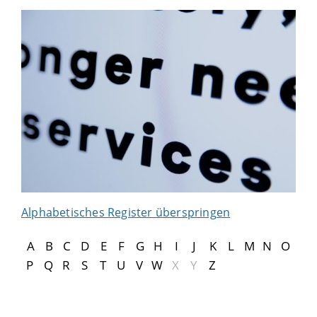
Alphabetisches Register überspringen
A
B
C
D
E
F
G
H
I
J
K
L
M
N
O
P
Q
R
S
T
U
V
W
X
Y
Z