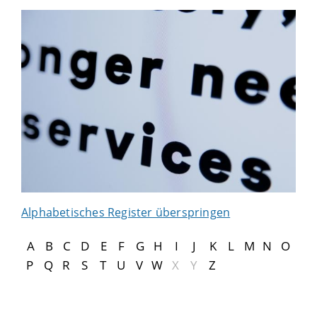
Alphabetisches Register überspringen
A
B
C
D
E
F
G
H
I
J
K
L
M
N
O
P
Q
R
S
T
U
V
W
X
Y
Z