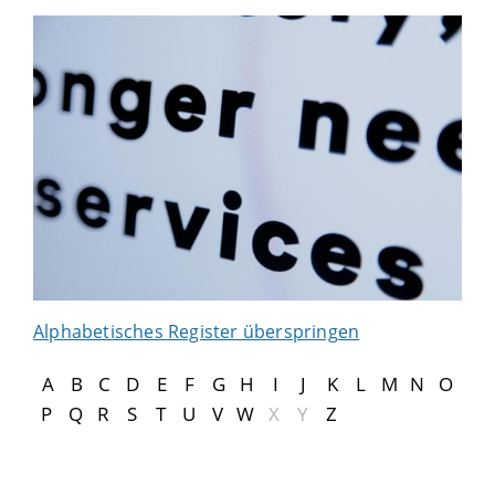
Alphabetisches Register überspringen
A
B
C
D
E
F
G
H
I
J
K
L
M
N
O
P
Q
R
S
T
U
V
W
X
Y
Z