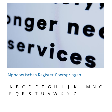
Alphabetisches Register überspringen
A
B
C
D
E
F
G
H
I
J
K
L
M
N
O
P
Q
R
S
T
U
V
W
X
Y
Z