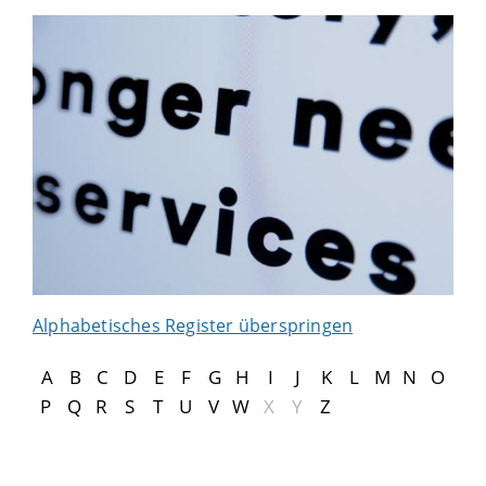
Alphabetisches Register überspringen
A
B
C
D
E
F
G
H
I
J
K
L
M
N
O
P
Q
R
S
T
U
V
W
X
Y
Z