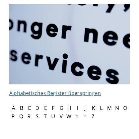
Alphabetisches Register überspringen
A
B
C
D
E
F
G
H
I
J
K
L
M
N
O
P
Q
R
S
T
U
V
W
X
Y
Z