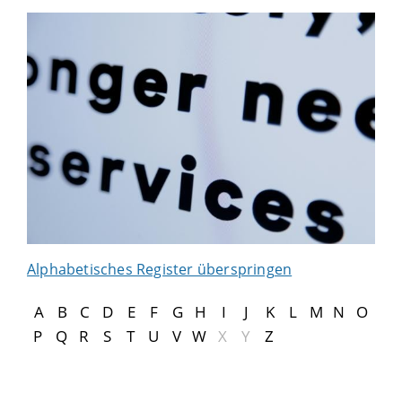
Alphabetisches Register überspringen
A
B
C
D
E
F
G
H
I
J
K
L
M
N
O
P
Q
R
S
T
U
V
W
X
Y
Z