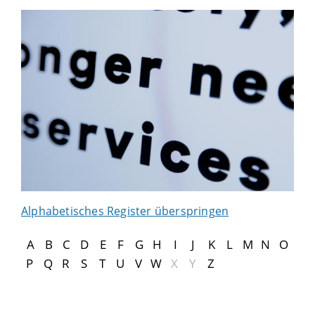
Alphabetisches Register überspringen
A
B
C
D
E
F
G
H
I
J
K
L
M
N
O
P
Q
R
S
T
U
V
W
X
Y
Z