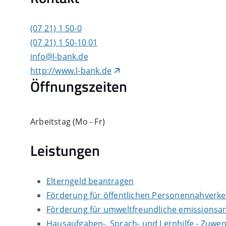
(07
21) 1
50-0
(07
21) 1
50-10
01
info@l-bank.de
http://www.l-bank.de
Öffnungszeiten
Arbeitstag (Mo - Fr)
Leistungen
Elterngeld beantragen
Förderung für öffentlichen Personennahverk
Förderung für umweltfreundliche emissionsa
Hausaufgaben-, Sprach- und Lernhilfe - Zuw