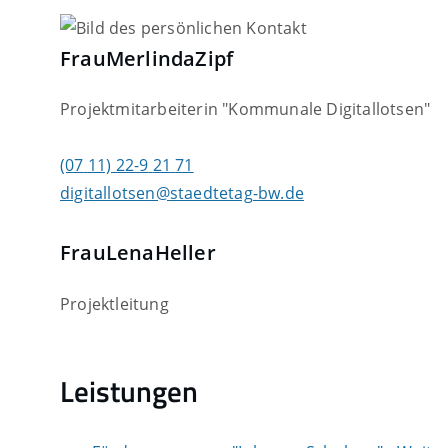
Frau
Merlinda
Zipf
Projektmitarbeiterin "Kommunale Digitallotsen"
(07
11) 22-9
21
71
digitallotsen@staedtetag-bw.de
Frau
Lena
Heller
Projektleitung
Leistungen