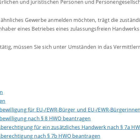
rlichen und juristischen Personen und Personengesellsch
sähnliches Gewerbe anmelden möchten, trägt die zuständ
 Inhaber eines Betriebes eines zulassungsfreien Handwerk
tätig, müssen Sie sich unter Umständen in das Vermittlerr
en
gen
bewilligung für EU-/EWR-Bürger und EU-/EWR-Bürgerinnen
ebewilligung nach § 8 HWO beantragen
sberechtigung für ein zusätzliches Handwerk nach § 7a H
gsberechtigung nach § 7b HWO beantragen