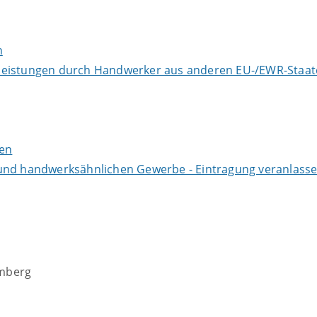
n
leistungen durch Handwerker aus anderen EU-/EWR-Staat
men
 und handwerksähnlichen Gewerbe - Eintragung veranlass
emberg