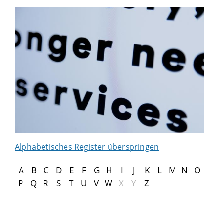
Alphabetisches Register überspringen
A
B
C
D
E
F
G
H
I
J
K
L
M
N
O
P
Q
R
S
T
U
V
W
X
Y
Z