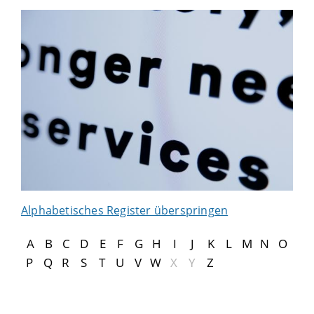
Alphabetisches Register überspringen
A
B
C
D
E
F
G
H
I
J
K
L
M
N
O
P
Q
R
S
T
U
V
W
X
Y
Z