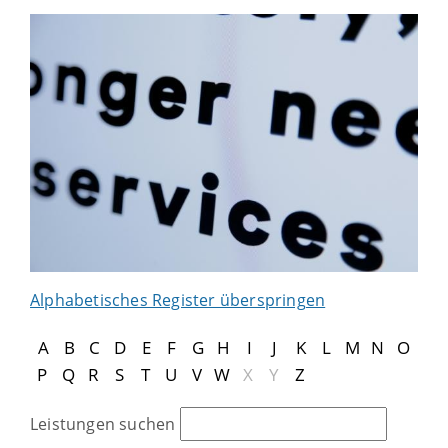
Alphabetisches Register überspringen
A
B
C
D
E
F
G
H
I
J
K
L
M
N
O
P
Q
R
S
T
U
V
W
X
Y
Z
Leistungen suchen