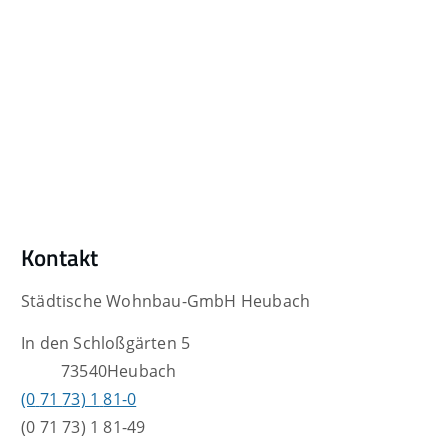
Kontakt
Städtische Wohnbau-GmbH Heubach
In den Schloßgärten 5
73540
Heubach
(0
71
73) 1
81-0
(0
71
73) 1
81-49