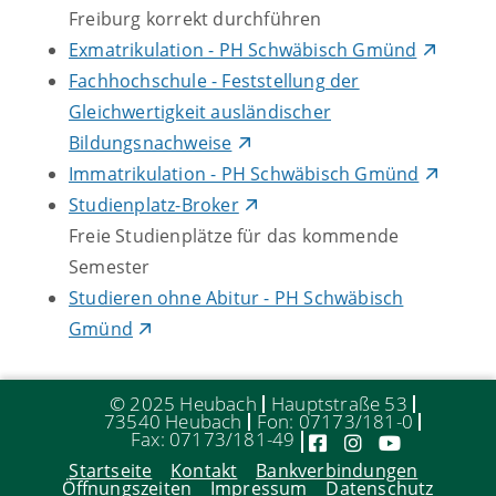
Freiburg korrekt durchführen
Exmatrikulation - PH Schwäbisch Gmünd
Fachhochschule - Feststellung der
Gleichwertigkeit ausländischer
Bildungsnachweise
Immatrikulation - PH Schwäbisch Gmünd
Studienplatz-Broker
Freie Studienplätze für das kommende
Semester
Studieren ohne Abitur - PH Schwäbisch
Gmünd
© 2025 Heubach
Hauptstraße 53
73540 Heubach
Fon: 07173/181-0
Fax: 07173/181-49
Startseite
Kontakt
Bankverbindungen
Öffnungszeiten
Impressum
Datenschutz