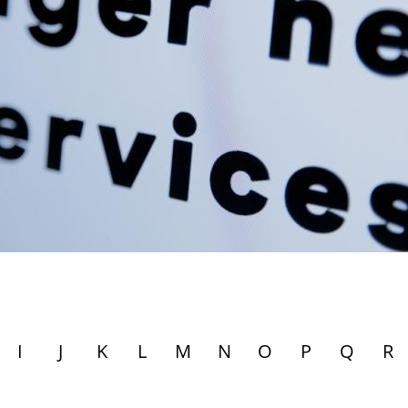
I
J
K
L
M
N
O
P
Q
R