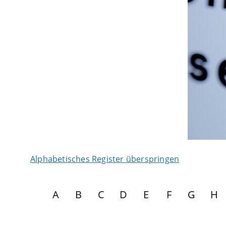
Alphabetisches Register überspringen
A
B
C
D
E
F
G
H