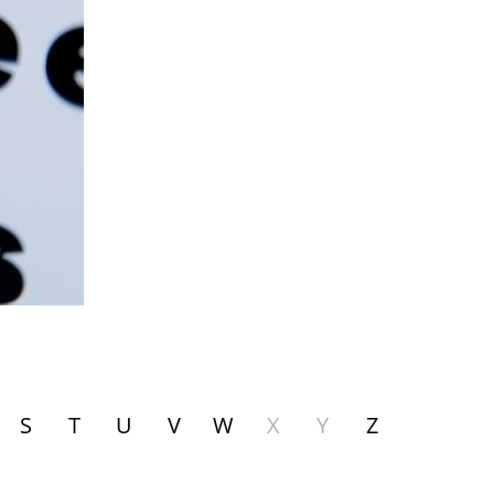
S
T
U
V
W
X
Y
Z