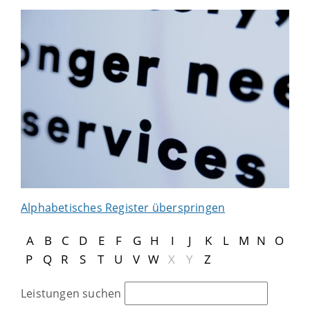
Alphabetisches Register überspringen
A
B
C
D
E
F
G
H
I
J
K
L
M
N
O
P
Q
R
S
T
U
V
W
X
Y
Z
Leistungen suchen