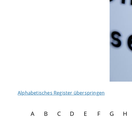
Alphabetisches Register überspringen
A
B
C
D
E
F
G
H