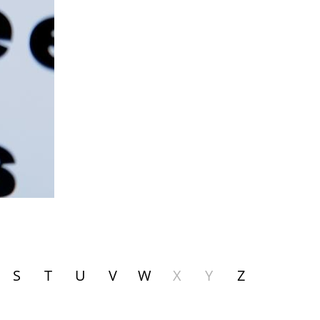
S
T
U
V
W
X
Y
Z