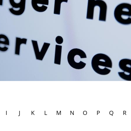
I
J
K
L
M
N
O
P
Q
R