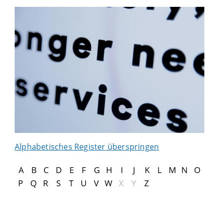
Alphabetisches Register überspringen
A
B
C
D
E
F
G
H
I
J
K
L
M
N
O
P
Q
R
S
T
U
V
W
X
Y
Z