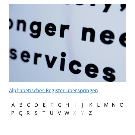
Alphabetisches Register überspringen
A
B
C
D
E
F
G
H
I
J
K
L
M
N
O
P
Q
R
S
T
U
V
W
X
Y
Z