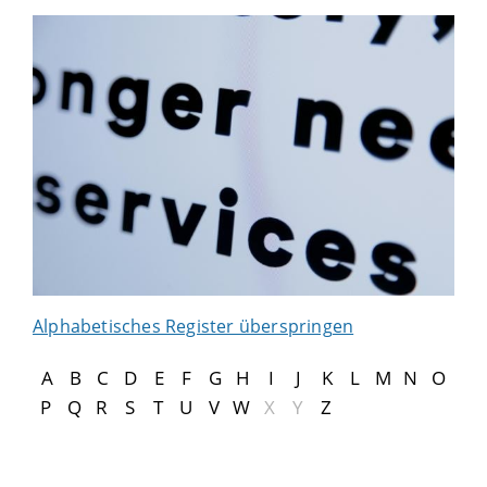
Alphabetisches Register überspringen
A
B
C
D
E
F
G
H
I
J
K
L
M
N
O
P
Q
R
S
T
U
V
W
X
Y
Z