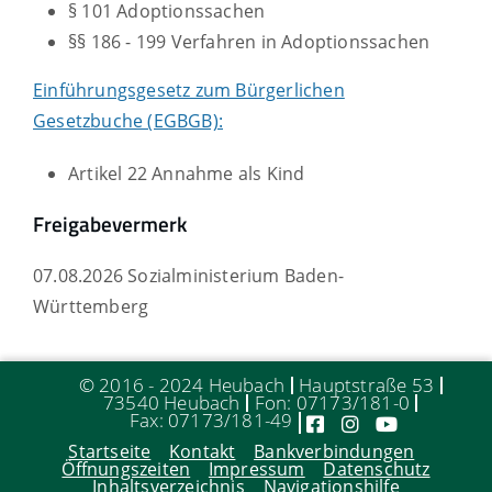
§ 101 Adoptionssachen
§§ 186 - 199 Verfahren in Adoptionssachen
Einführungsgesetz zum Bürgerlichen
Gesetzbuche (EGBGB):
Artikel 22 Annahme als Kind
Freigabevermerk
07.08.2026 Sozialministerium Baden-
Württemberg
© 2016 - 2024 Heubach
Hauptstraße 53
73540 Heubach
Fon: 07173/181-0
Fax: 07173/181-49
Startseite
Kontakt
Bankverbindungen
Öffnungszeiten
Impressum
Datenschutz
Inhaltsverzeichnis
Navigationshilfe