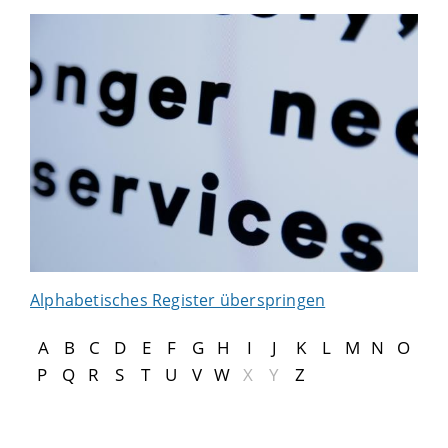
Alphabetisches Register überspringen
A
B
C
D
E
F
G
H
I
J
K
L
M
N
O
P
Q
R
S
T
U
V
W
X
Y
Z