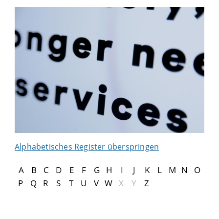
Alphabetisches Register überspringen
A
B
C
D
E
F
G
H
I
J
K
L
M
N
O
P
Q
R
S
T
U
V
W
X
Y
Z