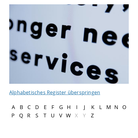
Alphabetisches Register überspringen
A
B
C
D
E
F
G
H
I
J
K
L
M
N
O
P
Q
R
S
T
U
V
W
X
Y
Z