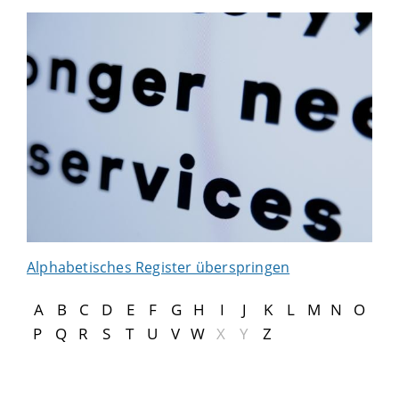
Alphabetisches Register überspringen
A
B
C
D
E
F
G
H
I
J
K
L
M
N
O
P
Q
R
S
T
U
V
W
X
Y
Z