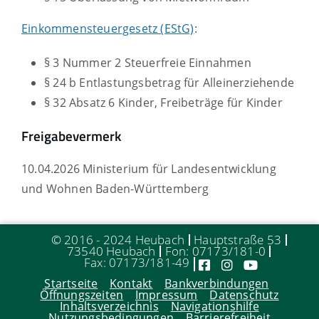
Einkommensteuergesetz (EStG)
:
§ 3 Nummer 2 Steuerfreie Einnahmen
§ 24 b Entlastungsbetrag für Alleinerziehende
§ 32 Absatz 6 Kinder, Freibeträge für Kinder
Freigabevermerk
10.04.2026 Ministerium für Landesentwicklung
und Wohnen Baden-Württemberg
© 2016 - 2024 Heubach
Hauptstraße 53
73540 Heubach
Fon: 07173/181-0
Fax: 07173/181-49
Startseite
Kontakt
Bankverbindungen
Öffnungszeiten
Impressum
Datenschutz
Inhaltsverzeichnis
Navigationshilfe
Nutzungsbedingungen
Barrierefreiheit