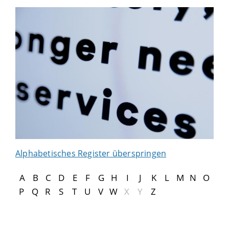
Alphabetisches Register überspringen
A
B
C
D
E
F
G
H
I
J
K
L
M
N
O
P
Q
R
S
T
U
V
W
X
Y
Z