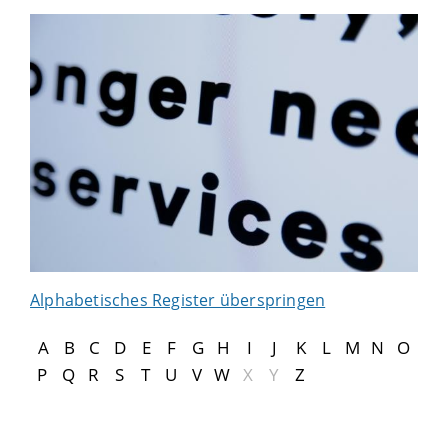
Alphabetisches Register überspringen
A
B
C
D
E
F
G
H
I
J
K
L
M
N
O
P
Q
R
S
T
U
V
W
X
Y
Z