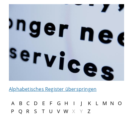
Alphabetisches Register überspringen
A
B
C
D
E
F
G
H
I
J
K
L
M
N
O
P
Q
R
S
T
U
V
W
X
Y
Z