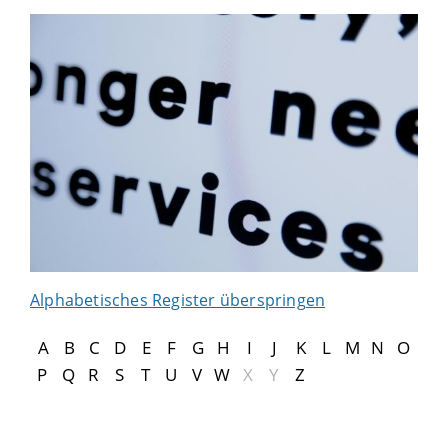
Alphabetisches Register überspringen
A
B
C
D
E
F
G
H
I
J
K
L
M
N
O
P
Q
R
S
T
U
V
W
X
Y
Z