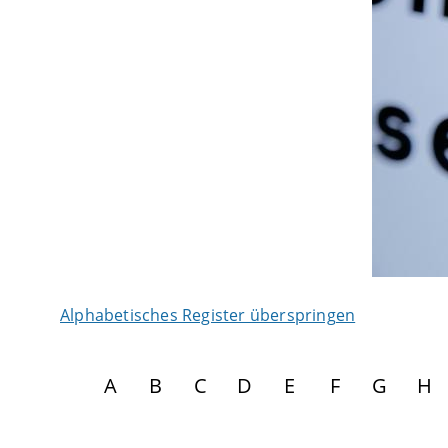
Alphabetisches Register überspringen
A
B
C
D
E
F
G
H