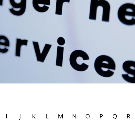
I
J
K
L
M
N
O
P
Q
R