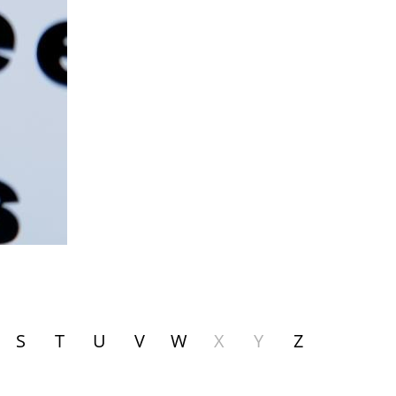
S
T
U
V
W
X
Y
Z