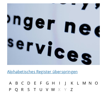
Alphabetisches Register überspringen
A
B
C
D
E
F
G
H
I
J
K
L
M
N
O
P
Q
R
S
T
U
V
W
X
Y
Z