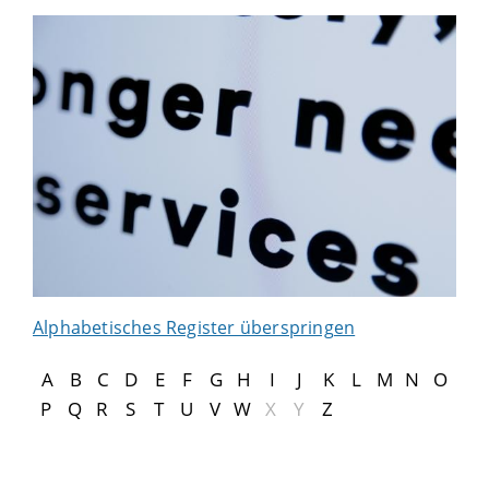
Alphabetisches Register überspringen
A
B
C
D
E
F
G
H
I
J
K
L
M
N
O
P
Q
R
S
T
U
V
W
X
Y
Z