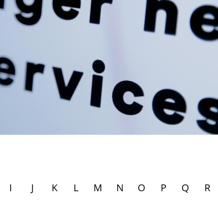
I
J
K
L
M
N
O
P
Q
R