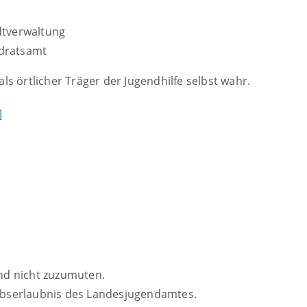
dtverwaltung
ndratsamt
s örtlicher Träger der Jugendhilfe selbst wahr.
]
ind nicht zuzumuten.
iebserlaubnis des Landesjugendamtes.