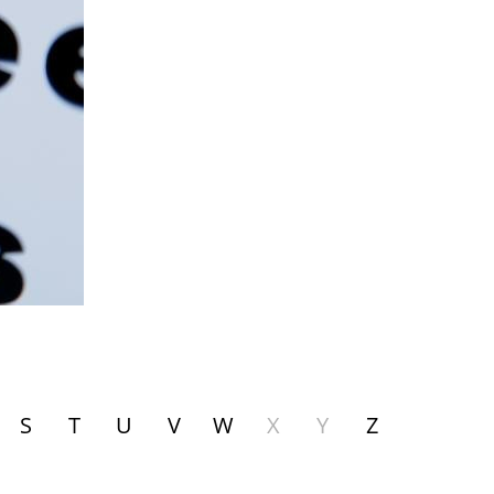
S
T
U
V
W
X
Y
Z