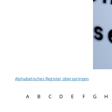
Alphabetisches Register überspringen
A
B
C
D
E
F
G
H