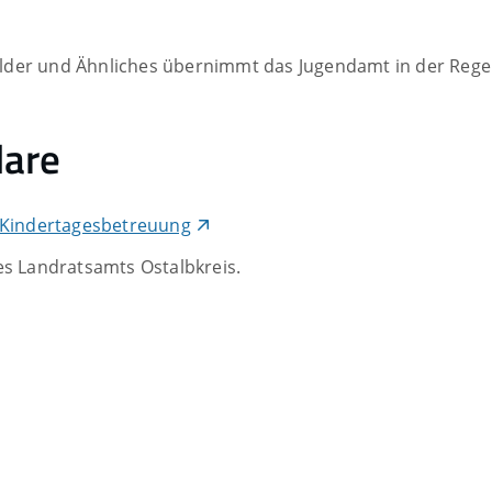
lder und Ähnliches übernimmt
das Jugendamt
in der Regel
lare
 Kindertagesbetreuung
es Landratsamts Ostalbkreis.