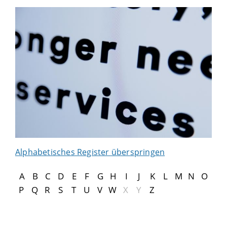
Alphabetisches Register überspringen
A
B
C
D
E
F
G
H
I
J
K
L
M
N
O
P
Q
R
S
T
U
V
W
X
Y
Z