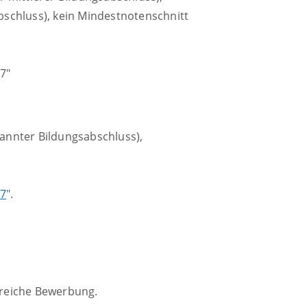
abschluss), kein Mindestnotenschnitt
7"
kannter Bildungsabschluss),
17
".
greiche Bewerbung.