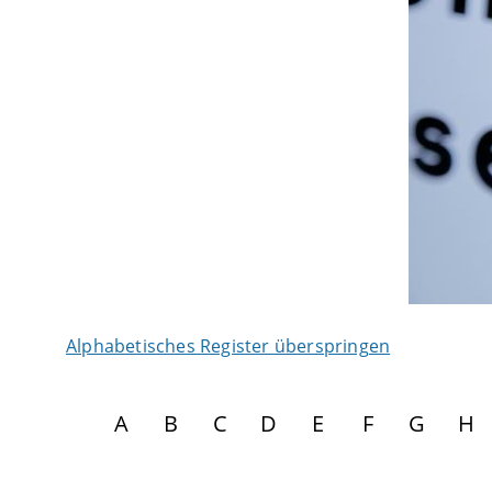
Alphabetisches Register überspringen
A
B
C
D
E
F
G
H