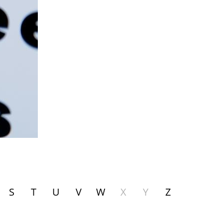
S
T
U
V
W
X
Y
Z