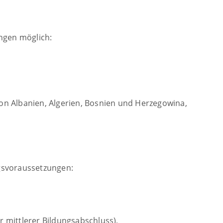
ngen möglich:
a­ni­en, Al­ge­ri­en, Bos­ni­en und Her­ze­go­wi­na,
ngsvoraussetzungen:
r mittlerer Bildungsabschluss),