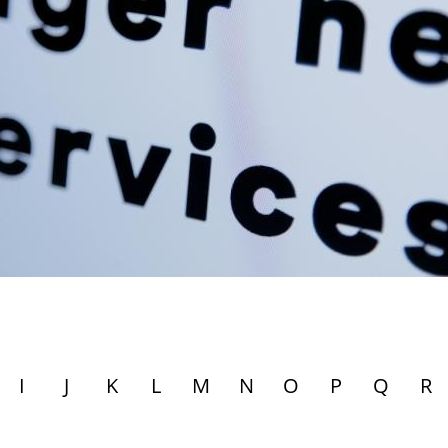
I
J
K
L
M
N
O
P
Q
R