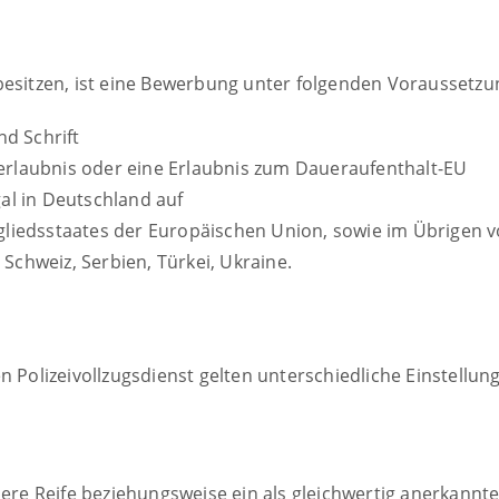
besitzen, ist eine Bewerbung unter folgenden Voraussetzu
d Schrift
serlaubnis oder eine Erlaubnis zum Daueraufenthalt-EU
gal in Deutschland auf
iedsstaates der Europäischen Union, sowie im Übrigen von Al­b
, Schweiz, Ser­bi­en, Tür­kei, Ukrai­ne.
n Polizeivollzugsdienst gelten unterschiedliche Einstellu
lere Reife beziehungsweise ein als gleichwertig anerkannte