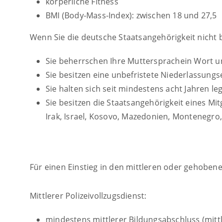
körperliche Fitness
BMI (Body-Mass-Index): zwischen 18 und 27,5
Wenn Sie die deutsche Staatsangehörigkeit nicht 
Sie beherrschen Ihre Muttersprachein Wort un
Sie besitzen eine unbefristete Niederlassung
Sie halten sich seit mindestens acht Jahren le
Sie besitzen die Staatsangehörigkeit eines Mitgl
Irak, Israel, Ko­so­vo, Ma­ze­do­ni­en, Mon­te­ne­gro
Für einen Einstieg in den mittleren oder gehobene
Mittlerer Polizeivollzugsdienst:
mindestens mittlerer Bildungsabschluss
(mitt