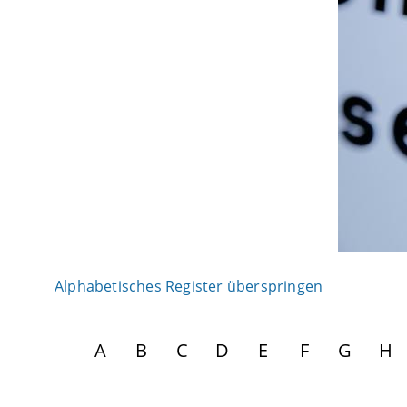
Alphabetisches Register überspringen
A
B
C
D
E
F
G
H