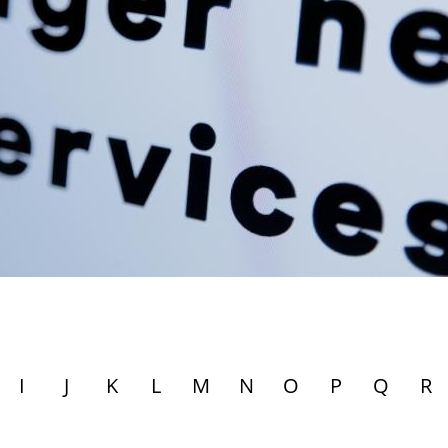
I
J
K
L
M
N
O
P
Q
R