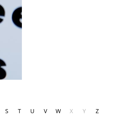
S
T
U
V
W
X
Y
Z