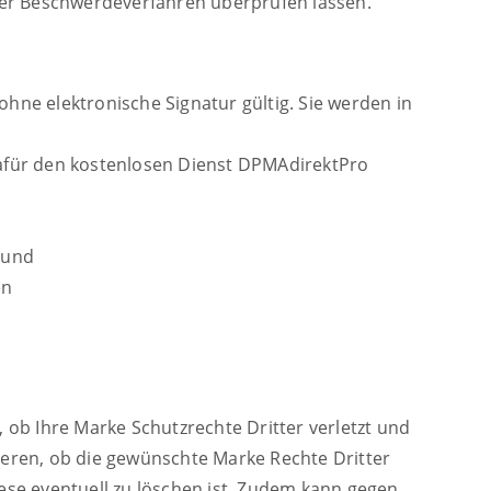
der Beschwerdeverfahren überprüfen lassen.
hne elektronische Signatur gültig. Sie werden in
dafür den kostenlosen Dienst DPMAdirektPro
 und
en
 ob Ihre Marke Schutzrechte Dritter verletzt und
hieren, ob die gewünschte Marke Rechte Dritter
se eventuell zu löschen ist. Zudem kann gegen