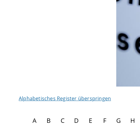
Alphabetisches Register überspringen
A
B
C
D
E
F
G
H