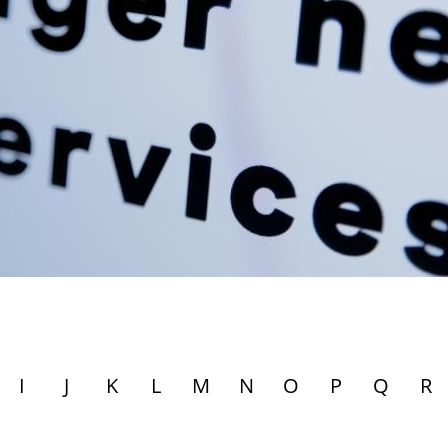
I
J
K
L
M
N
O
P
Q
R