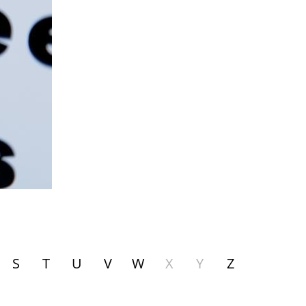
S
T
U
V
W
X
Y
Z