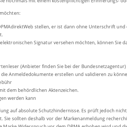
ie nochmals mit einem kostenpflichtigen Erinnerungs- o
 möchten:
PMAdirektWeb stellen, er ist dann ohne Unterschrift und o
t.
en elektronischen Signatur versehen möchten, können Sie 
tenleser (Anbieter finden Sie bei der Bundesnetzagentur)
die Anmeldedokumente erstellen und validieren zu könn
gebühr
mit dem behördlichen Aktenzeichen.
agen werden kann
g auf absolute Schutzhindernisse. Es prüft jedoch nicht,
ert. Sie sollten deshalb vor der Markenanmeldung recherc
Ihre Marke Widerspruch vor dem DPMA erhoben wird und die