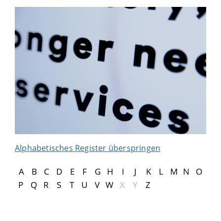
Alphabetisches Register überspringen
A
B
C
D
E
F
G
H
I
J
K
L
M
N
O
P
Q
R
S
T
U
V
W
X
Y
Z