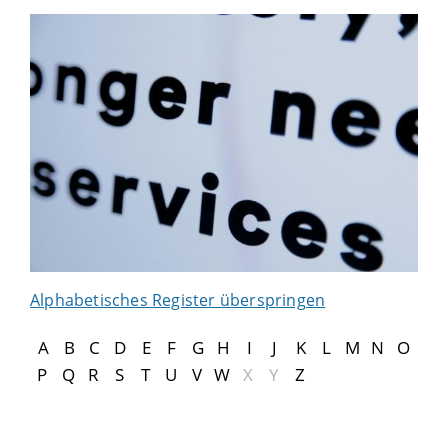
Alphabetisches Register überspringen
A
B
C
D
E
F
G
H
I
J
K
L
M
N
O
P
Q
R
S
T
U
V
W
X
Y
Z