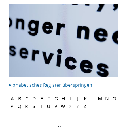
Alphabetisches Register überspringen
A
B
C
D
E
F
G
H
I
J
K
L
M
N
O
P
Q
R
S
T
U
V
W
X
Y
Z