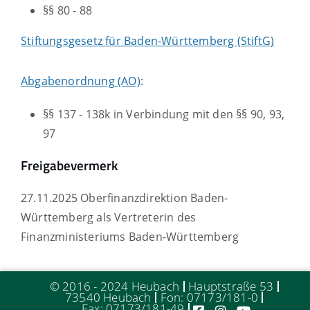
§§ 80 - 88
Stiftungsgesetz für Baden-Württemberg (StiftG)
Abgabenordnung (AO)
:
§§ 137 - 138k in Verbindung mit den §§ 90, 93,
97
Freigabevermerk
27.11.2025 Oberfinanzdirektion Baden-
Württemberg als Vertreterin des
Finanzministeriums Baden-Württemberg
© 2016 - 2024 Heubach
Hauptstraße 53
73540 Heubach
Fon: 07173/181-0
Fax: 07173/181-49