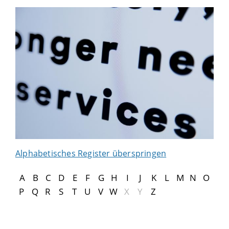
Alphabetisches Register überspringen
A
B
C
D
E
F
G
H
I
J
K
L
M
N
O
P
Q
R
S
T
U
V
W
X
Y
Z