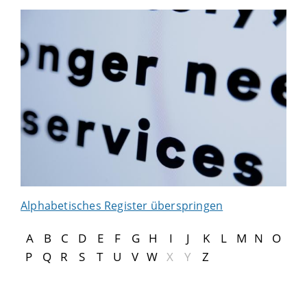
Alphabetisches Register überspringen
A
B
C
D
E
F
G
H
I
J
K
L
M
N
O
P
Q
R
S
T
U
V
W
X
Y
Z