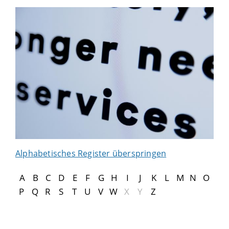
Alphabetisches Register überspringen
A
B
C
D
E
F
G
H
I
J
K
L
M
N
O
P
Q
R
S
T
U
V
W
X
Y
Z