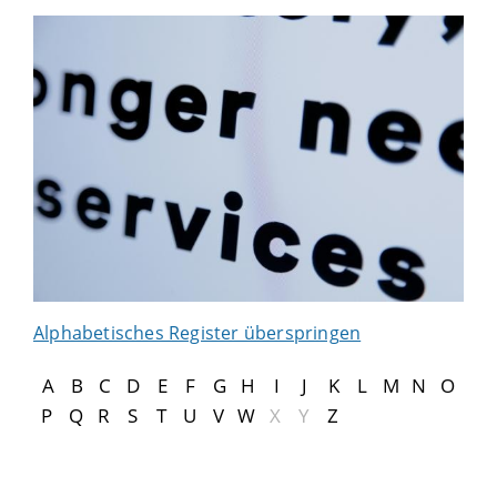
Alphabetisches Register überspringen
A
B
C
D
E
F
G
H
I
J
K
L
M
N
O
P
Q
R
S
T
U
V
W
X
Y
Z