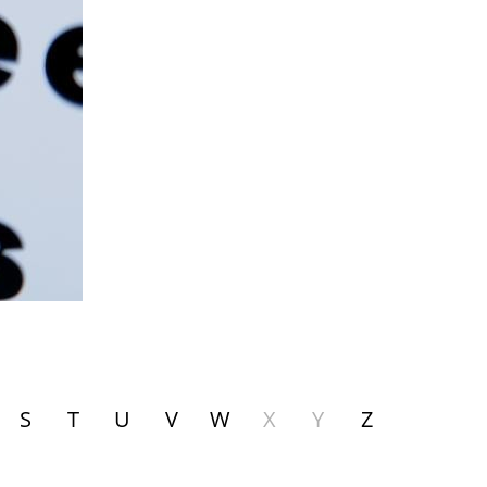
S
T
U
V
W
X
Y
Z