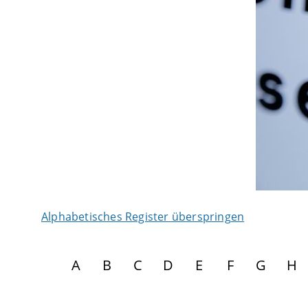
Alphabetisches Register überspringen
A
B
C
D
E
F
G
H