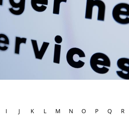
I
J
K
L
M
N
O
P
Q
R