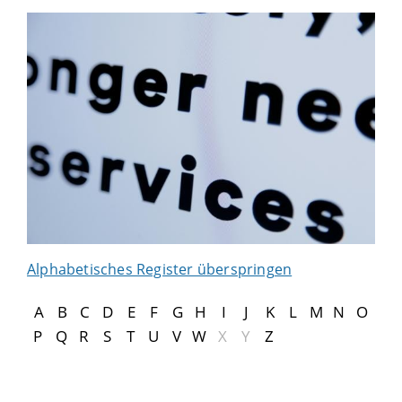
Alphabetisches Register überspringen
A
B
C
D
E
F
G
H
I
J
K
L
M
N
O
P
Q
R
S
T
U
V
W
X
Y
Z